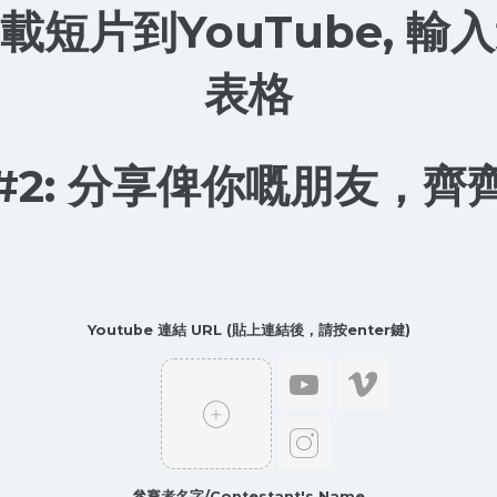
 上載短片到YouTube, 
表格
#2: 分享俾你嘅朋友，齊
Youtube 連結 URL (貼上連結後，請按enter鍵)
參賽者名字/Contestant's Name