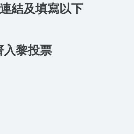
輸入連結及填寫以下
齊入黎投票