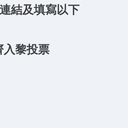
輸入連結及填寫以下
齊入黎投票