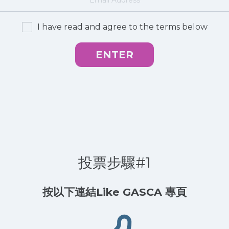
I have read and agree to the terms below
ENTER
投票步驟#1
按以下連結Like GASCA 專頁